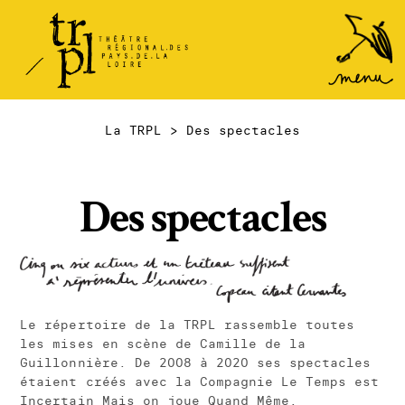
TRPL -
Accéder
au
Théâtre
menu
Régional
des Pays
La TRPL
>
Des spectacles
de la
Loire
Des spectacles
Le répertoire de la TRPL rassemble toutes
les mises en scène de Camille de la
Guillonnière. De 2008 à 2020 ses spectacles
étaient créés avec la Compagnie Le Temps est
Incertain Mais on joue Quand Même.