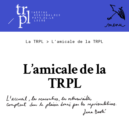
TRPL -
Accéder
au
Théâtre
menu
Régional
des Pays
La TRPL
>
L’amicale de la TRPL
de la
Loire
L’amicale de la
TRPL