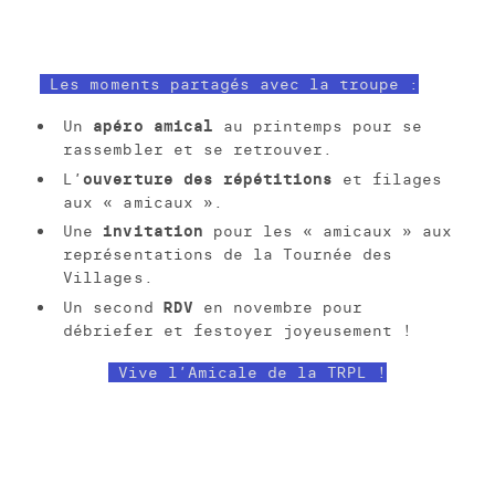
Les moments partagés avec la troupe :
Un
apéro amical
au printemps pour se
rassembler et se retrouver.
L’
ouverture des répétitions
et filages
aux « amicaux ».
Une
invitation
pour les « amicaux » aux
représentations de la Tournée des
Villages.
Un second
RDV
en novembre pour
débriefer et festoyer joyeusement !
Vive l’Amicale de la TRPL !