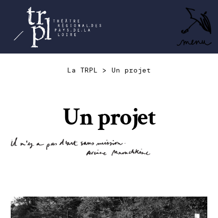
TRPL -
Accéder
au
Théâtre
menu
Régional
des Pays
La TRPL
>
Un projet
de la
Loire
Un projet