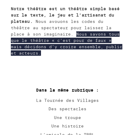
Notre théâtre est un théâtre simple basé
sur le texte, le jeu et l’artisanat du
plateau.
Nous avouons les codes du
théâtre au spectateur pour laisser la
place à son imaginaire.
Nous savons tous
que le théâtre « c’est pour de faux »
mais décidons d’y croire ensemble, public
et acteurs.
Dans la même rubrique :
La Tournée des Villages
Des spectacles
Une troupe
Une histoire
L’amicale de la TRPL