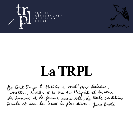
TRPL -
Accéder
au
Théâtre
menu
Régional
des Pays
de la
Loire
La TRPL