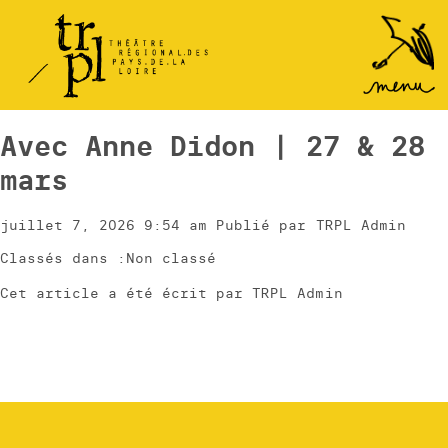
TRPL -
Accéder
au
Théâtre
menu
Régional
des Pays
Avec Anne Didon | 27 & 28
de la
mars
Loire
juillet 7, 2026 9:54 am
Publié par
TRPL Admin
Classés dans :Non classé
Cet article a été écrit par TRPL Admin