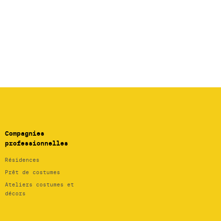
Compagnies
professionnelles
Résidences
Prêt de costumes
Ateliers costumes et
décors