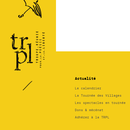
TRPL -
Théâtre
Régional
des
Pays de
la
Loire
Actualité
Le calendrier
La Tournée des Villages
Les spectacles en tournée
Dons & mécénat
Adhérer à la TRPL