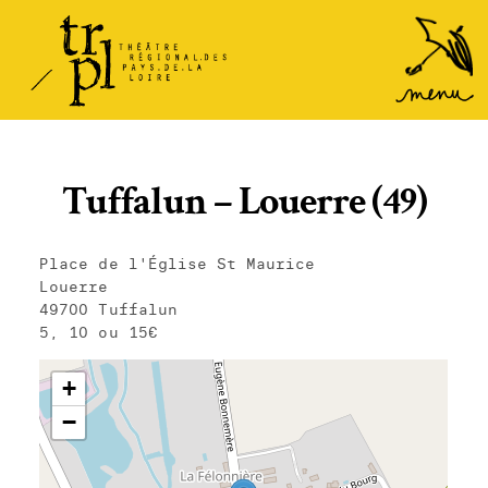
TRPL -
Accéder
au
Théâtre
menu
Régional
des Pays
de la
Tuffalun – Louerre (49)
Loire
Place de l'Église St Maurice
Louerre
49700 Tuffalun
5, 10 ou 15€