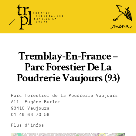
TRPL -
Accéder
au
Théâtre
menu
Régional
des Pays
de la
Tremblay-En-France –
Loire
Parc Forestier De La
Poudrerie Vaujours (93)
Parc Forestier de la Poudrerie Vaujours
All. Eugène Burlot
93410 Vaujours
01 49 63 70 58
Plus d'infos