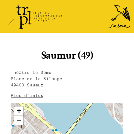
TRPL -
Accéder
au
Théâtre
menu
Régional
des Pays
de la
Saumur (49)
Loire
Théâtre Le Dôme
Place de la Bilange
49400 Saumur
Plus d'infos