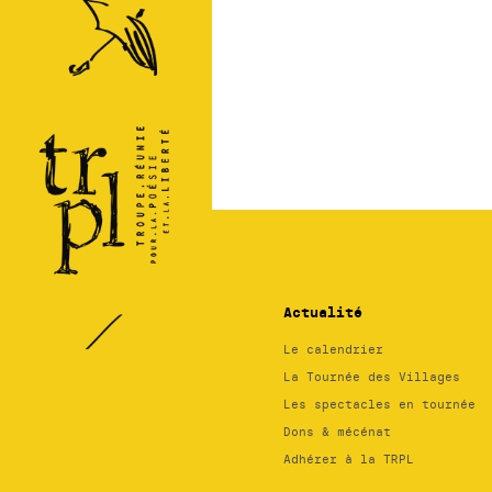
TRPL -
Théâtre
Régional
des
Pays de
la
Loire
Actualité
Le calendrier
La Tournée des Villages
Les spectacles en tournée
Dons & mécénat
Adhérer à la TRPL