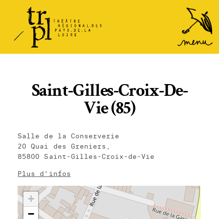
TRPL -
Accéder
au
Théâtre
menu
Régional
des Pays
de la
Saint-Gilles-Croix-De-
Loire
Vie (85)
Salle de la Conserverie
20 Quai des Greniers,
85800 Saint-Gilles-Croix-de-Vie
Plus d'infos