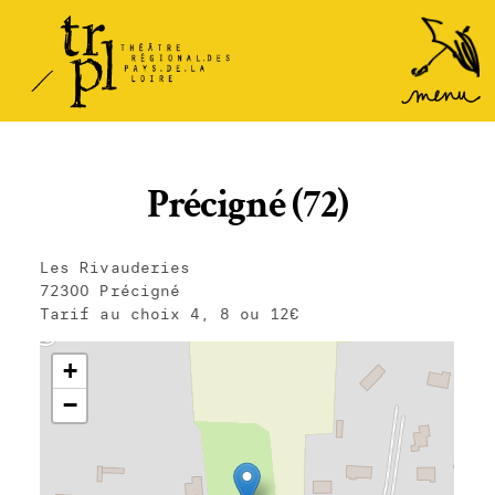
TRPL -
Accéder
au
Théâtre
menu
Régional
des Pays
de la
Précigné (72)
Loire
Les Rivauderies
72300 Précigné
Tarif au choix 4, 8 ou 12€