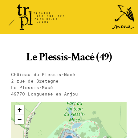
TRPL -
Accéder
au
Théâtre
menu
Régional
des Pays
de la
Le Plessis-Macé (49)
Loire
Château du Plessis-Macé
2 rue de Bretagne
Le Plessis-Macé
49770 Longuenée en Anjou