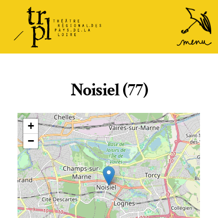
TRPL -
Accéder
au
Théâtre
menu
Régional
des Pays
de la
Noisiel (77)
Loire