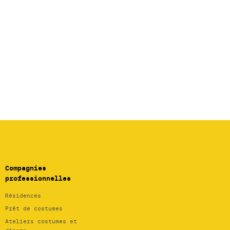
Compagnies
professionnelles
Résidences
Prêt de costumes
Ateliers costumes et