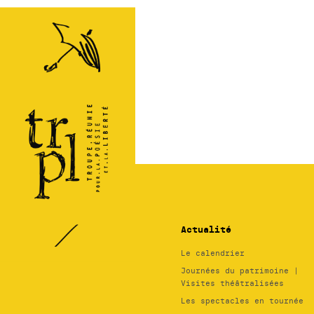
TRPL -
Théâtre
Régional
des
Pays de
la
Loire
Actualité
Le calendrier
Journées du patrimoine |
Visites théâtralisées
Les spectacles en tournée