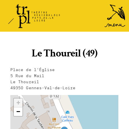
TRPL -
Accéder
au
Théâtre
menu
Régional
des Pays
de la
Le Thoureil (49)
Loire
Place de l'Église
5 Rue du Mail
Le Thoureil
49350 Gennes-Val-de-Loire