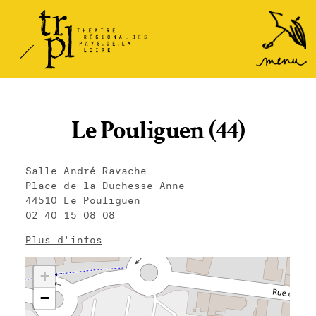
TRPL -
Accéder
au
Théâtre
menu
Régional
des Pays
de la
Le Pouliguen (44)
Loire
Salle André Ravache
Place de la Duchesse Anne
44510 Le Pouliguen
02 40 15 08 08
Plus d'infos