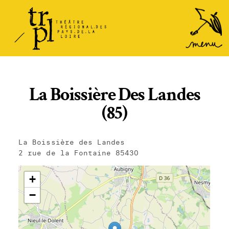
TRPL -
Accéder
au
Théâtre
menu
Régional
des Pays
de la
La Boissière Des Landes
Loire
(85)
La Boissière des Landes
2 rue de la Fontaine 85430