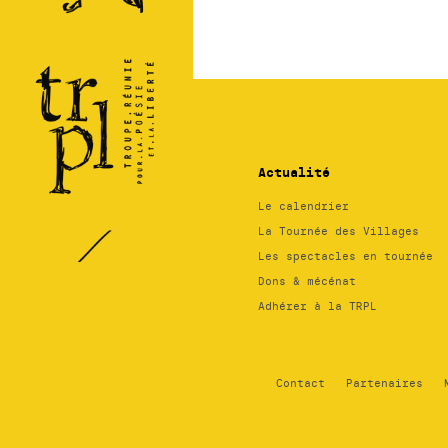
Régional
des
Pays de
la
Loire
Actualité
Le calendrier
La Tournée des Villages
Les spectacles en tournée
Dons & mécénat
Adhérer à la TRPL
Contact
Partenaires