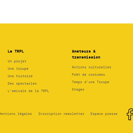
La TRPL
Amateurs &
transmission
Un projet
Actions culturelles
Une troupe
Prêt de costumes
Une histoire
Temps d’une Troupe
Des spectacles
Stages
L’amicale de la TRPL
Mentions légales
Inscription newsletter
Espace presse