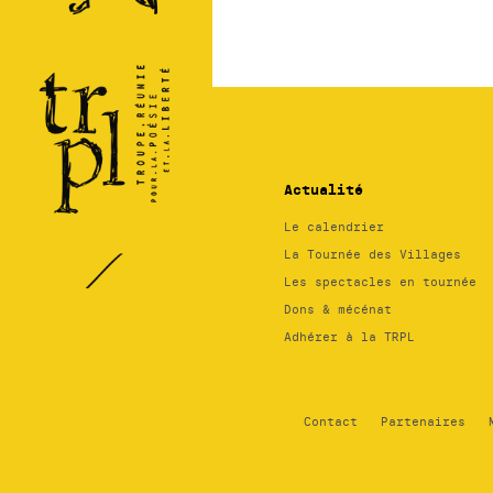
Régional
des
Pays de
la
Loire
Actualité
Le calendrier
La Tournée des Villages
Les spectacles en tournée
Dons & mécénat
Adhérer à la TRPL
Contact
Partenaires