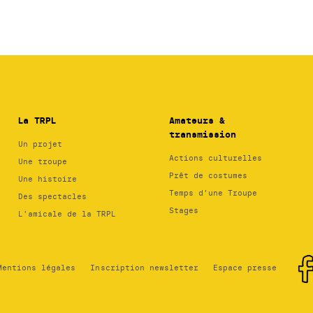
La TRPL
Amateurs &
transmission
Un projet
Actions culturelles
Une troupe
Prêt de costumes
Une histoire
Temps d’une Troupe
Des spectacles
Stages
L’amicale de la TRPL
Mentions légales
Inscription newsletter
Espace presse