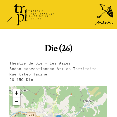
TRPL -
Accéder
au
Théâtre
menu
Régional
des Pays
de la
Die (26)
Loire
Théâtre de Die - Les Aires
Scène conventionnée Art en Territoire
Rue Kateb Yacine
26 150 Die