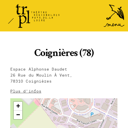
TRPL -
Accéder
au
Théâtre
menu
Régional
des Pays
de la
Coignières (78)
Loire
Espace Alphonse Daudet
26 Rue du Moulin À Vent,
78310 Coignières
Plus d'infos