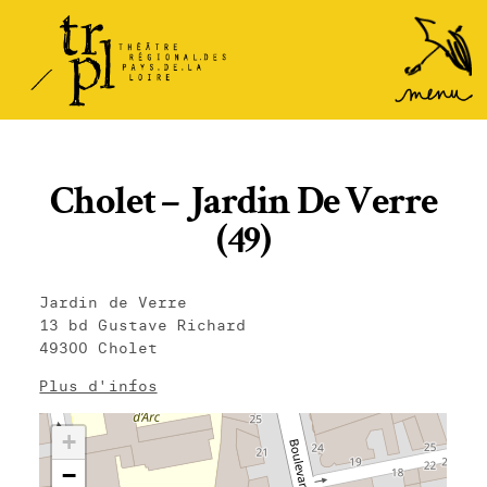
TRPL -
Accéder
au
Théâtre
menu
Régional
des Pays
de la
Cholet – Jardin De Verre
Loire
(49)
Jardin de Verre
13 bd Gustave Richard
49300 Cholet
Plus d'infos