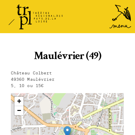
TRPL -
Accéder
au
Théâtre
menu
Régional
des Pays
de la
Maulévrier (49)
Loire
Château Colbert
49360 Maulévrier
5, 10 ou 15€