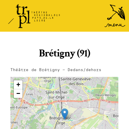
TRPL -
Accéder
au
Théâtre
menu
Régional
des Pays
de la
Brétigny (91)
Loire
Théâtre de Brétigny – Dedans/dehors