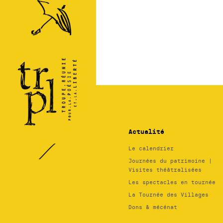
TRPL -
Théâtre
Régional
des
Pays de
la
Loire
Actualité
Le calendrier
Journées du patrimoine |
Visites théâtralisées
Les spectacles en tournée
La Tournée des Villages
Dons & mécénat