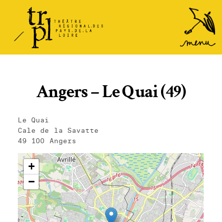
TRPL -
Accéder
au
Théâtre
menu
Régional
des Pays
de la
Angers – Le Quai (49)
Loire
Le Quai
Cale de la Savatte
49 100 Angers