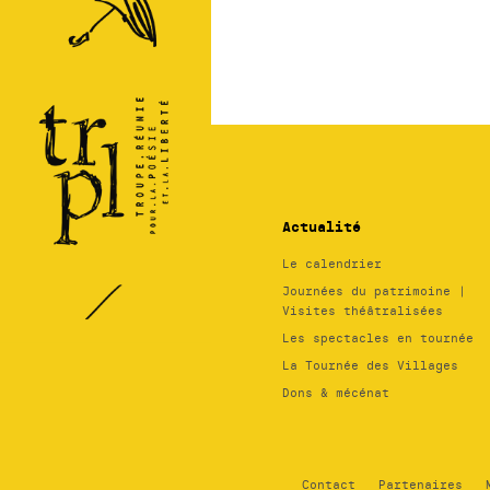
Théâtre
Régional
des
Pays de
la
Loire
Actualité
Le calendrier
Journées du patrimoine |
Visites théâtralisées
Les spectacles en tournée
La Tournée des Villages
Dons & mécénat
Contact
Partenaires