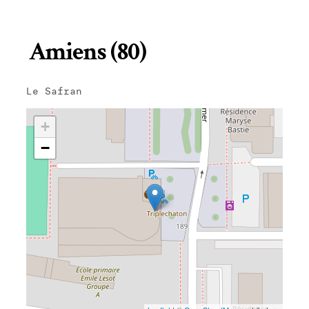
Amiens (80)
Le Safran