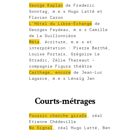
George Kaplan
de Frederic
Sonntag, m.e.s Hugo Latté et
Flavien Caron
L’Hôtel du Libre-Échange
de
Georges Feydeau, m.e.s Camille
de La Guillonnière
Méta
, écriture, m.e.s et
interprétation : Pierre Berthé,
Louise Portais, Grégoire Le
Stradic, Zélie Thareaut –
compagnie Figura théâtre
Carthage, encore
de Jean-Luc
Lagarce, m.e.s Lénaïg Jan
Courts-métrages
Poussin cherche girafe
, réal
Etienne Chédeville
No Signal
, réal Hugo Latté, Ben