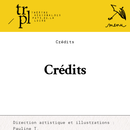
TRPL -
Accéder
au
Théâtre
menu
Régional
des Pays
Crédits
de la
Loire
Crédits
Direction artistique et illustrations :
Pauline T.