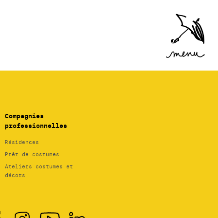
Accéder
au menu
Compagnies
professionnelles
Résidences
Prêt de costumes
Ateliers costumes et
décors